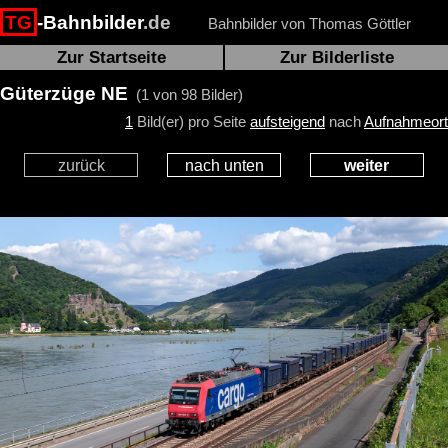
TG
-Bahnbilder
.de
Bahnbilder von Thomas Göttler
Zur Startseite
Zur Bilderliste
Güterzüge NE
(1 von 98 Bilder)
1
Bild(er) pro Seite
aufsteigend
nach
Aufnahmeort
zurück
nach unten
weiter