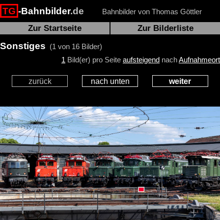
TG
-Bahnbilder
.de
Bahnbilder von Thomas Göttler
Zur Startseite
Zur Bilderliste
Sonstiges
(1 von 16 Bilder)
1
Bild(er) pro Seite
aufsteigend
nach
Aufnahmeort
zurück
nach unten
weiter