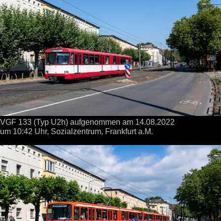
VGF 133 (Typ U2h) aufgenommen
am 14.08.2022
um 10:42 Uhr,
Sozialzentrum, Frankfurt a.M.