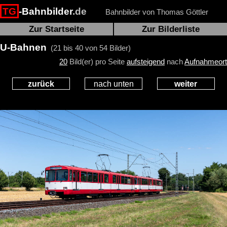
TG
-Bahnbilder
.de
Bahnbilder von Thomas Göttler
Zur Startseite
Zur Bilderliste
U-Bahnen
(21 bis 40 von 54 Bilder)
20
Bild(er) pro Seite
aufsteigend
nach
Aufnahmeort
zurück
nach unten
weiter