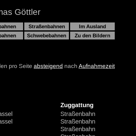
as Göttler
bahnen
Straßenbahnen
Im Ausland
bahnen
Schwebebahnen
Zu den Bildern
len pro Seite
absteigend
nach
Aufnahmezeit
Zuggattung
assel
Straßenbahn
assel
Straßenbahn
Straßenbahn