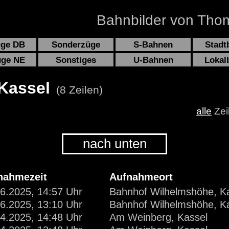
Bahnbilder von Thom
üge DB
Sonderzüge
S-Bahnen
Stadt
üge NE
Sonstiges
U-Bahnen
Lokal
 Kassel
(8 Zeilen)
alle
Zei
nach unten
nahmezeit
Aufnahmeort
6.2025, 14:57 Uhr
Bahnhof Wilhelmshöhe, K
6.2025, 13:10 Uhr
Bahnhof Wilhelmshöhe, K
4.2025, 14:48 Uhr
Am Weinberg, Kassel