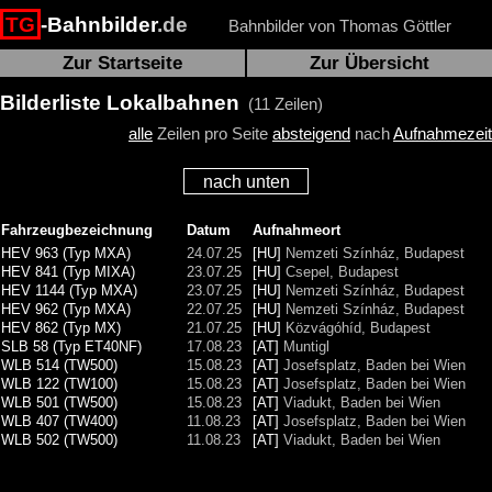
TG
-Bahnbilder
.de
Bahnbilder von Thomas Göttler
Zur Startseite
Zur Übersicht
Bilderliste Lokalbahnen
(11 Zeilen)
alle
Zeilen pro Seite
absteigend
nach
Aufnahmezeit
nach unten
Fahrzeugbezeichnung
Datum
Aufnahmeort
HEV 963 (Typ MXA)
24.07.25
[HU]
Nemzeti Színház, Budapest
HEV 841 (Typ MIXA)
23.07.25
[HU]
Csepel, Budapest
HEV 1144 (Typ MXA)
23.07.25
[HU]
Nemzeti Színház, Budapest
HEV 962 (Typ MXA)
22.07.25
[HU]
Nemzeti Színház, Budapest
HEV 862 (Typ MX)
21.07.25
[HU]
Közvágóhíd, Budapest
SLB 58 (Typ ET40NF)
17.08.23
[AT]
Muntigl
WLB 514 (TW500)
15.08.23
[AT]
Josefsplatz, Baden bei Wien
WLB 122 (TW100)
15.08.23
[AT]
Josefsplatz, Baden bei Wien
WLB 501 (TW500)
15.08.23
[AT]
Viadukt, Baden bei Wien
WLB 407 (TW400)
11.08.23
[AT]
Josefsplatz, Baden bei Wien
WLB 502 (TW500)
11.08.23
[AT]
Viadukt, Baden bei Wien