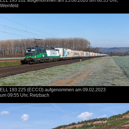
Wernfeld
ELL 193 225 (ECCO) aufgenommen
am 09.02.2023
um 09:55 Uhr,
Retzbach