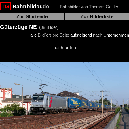
TG
-Bahnbilder
.de
Bahnbilder von Thomas Göttler
Zur Startseite
Zur Bilderliste
Güterzüge NE
(98 Bilder)
alle
Bild(er) pro Seite
aufsteigend
nach
Unternehmen
nach unten